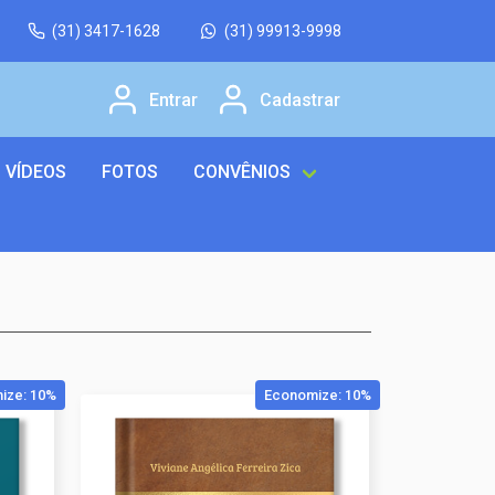
(31) 3417-1628
(31) 99913-9998
Entrar
Cadastrar
VÍDEOS
FOTOS
CONVÊNIOS
ize: 10%
Economize: 10%