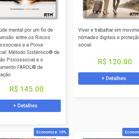
úde mental por um fio de
Viver e trabalhar em movime
 tensão: entre os Riscos
nômades digitais e proteçã
ossociais e a Prova
social
cial: Método Sistêmico® de
ão Psicossocial e o
R$ 120.00
rumento FAROL® de
iação
+ Detalhes
R$ 145.00
+ Detalhes
Economize: 10%
Econom