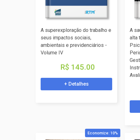
A superexploração do trabalho e
A sa
seus impactos sociais,
alta
ambientais e previdenciários -
Psic
Volume IV
Peri
Gest
R$ 145.00
Inst
Aval
+ Detalhes
Economize: 10%