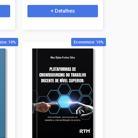
+ Detalhes
ize: 10%
Economize: 10%