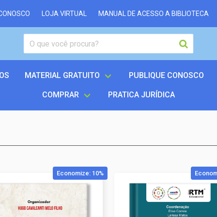
 CONOSCO
LOJA VIRTUAL
MANUAL DE ACESSO A BIBLIOTECA
OS
MATERIAL GRATUITO
PUBLIQUE CONOSCO
COMPRAR
PRATICA JURÍDICA
Economize: 10%
Econom