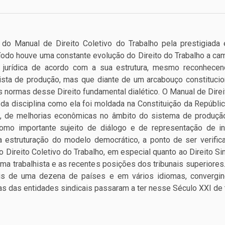
o Manual de Direito Coletivo do Trabalho pela prestigiada e
do houve uma constante evolução do Direito do Trabalho a cami
a jurídica de acordo com a sua estrutura, mesmo reconhece
ista de produção, mas que diante de um arcabouço constitucion
 normas desse Direito fundamental dialético. O Manual de Direit
da disciplina como ela foi moldada na Constituição da Repúbli
a, de melhorias econômicas no âmbito do sistema de produção
omo importante sujeito de diálogo e de representação de i
 estruturação do modelo democrático, a ponto de ser verific
 Direito Coletivo do Trabalho, em especial quanto ao Direito S
rma trabalhista e as recentes posições dos tribunais superiores
is de uma dezena de países e em vários idiomas, convergin
as das entidades sindicais passaram a ter nesse Século XXI d