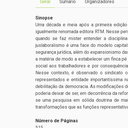
Geral
Sumário
Organizadores
Sinopse
Uma década e meia após a primeira edição d
igualmente renomada editora RTM. Nesse perío
quando se faz mister entender a disciplin
juslaboralismo é uma face do modelo capital
segurança jurídica, além do expansionismo das
a matéria de modo a estabelecer um finca pé 
social aos trabalhadores e por consequênci
Nesse contexto, é observado o sindicato c
representados e entidade importantíssima na
debilitação da democracia. As modificações do
poderia deixar de ser, em decorrência da refo
se uma pesquisa em sólida doutrina de ma
transformações que as funções representativ
Número de Páginas
515