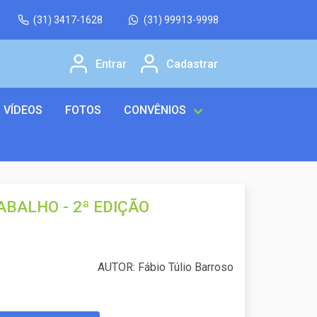
(31) 3417-1628
(31) 99913-9998
Entrar
Cadastrar
VÍDEOS
FOTOS
CONVÊNIOS
ABALHO - 2ª EDIÇÃO
AUTOR: Fábio Túlio Barroso