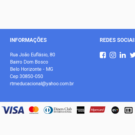
INFORMAÇÕES
REDES SOCIAI
Rua João Euflásio, 80
Bairro Dom Bosco
Belo Horizonte - MG
Cep 30850-050
rtmeducacional@yahoo.com.br